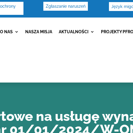
 ochrony
Zgłaszanie naruszeń
Język mig
O NAS
NASZA MISJA
AKTUALNOŚCI
PROJEKTY PFR
rtowe na usługę wyna
 nr 01/01/2024/W-