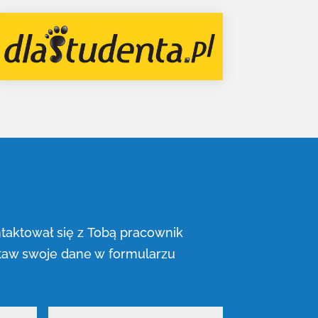
ntaktował się z Tobą pracownik
staw swoje dane w formularzu
Adres