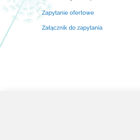
Zapytanie ofertowe
Załącznik d
o
zapy
t
ania