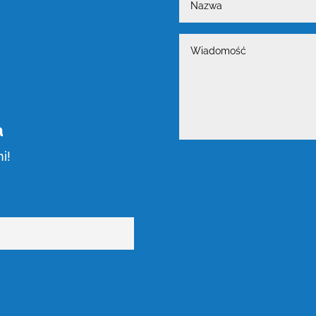
Wiadomość
a
i!