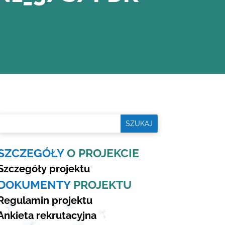
Szukaj:
Search
for...
SZCZEGÓŁY
O PROJEKCIE
Szczegóły projektu
DOKUMENTY
PROJEKTU
Regulamin projektu
Ankieta rekrutacyjna