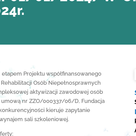
24r.
m etapem Projektu współfinansowanego
ehabilitacji Osób Niepełnosprawnych
leksowej aktywizacji zawodowej osób
 z umową nr ZZO/000337/06/D, Fundacja
 konkurencyjności kieruje zapytanie
wynajem sali szkoleniowej.
erty: