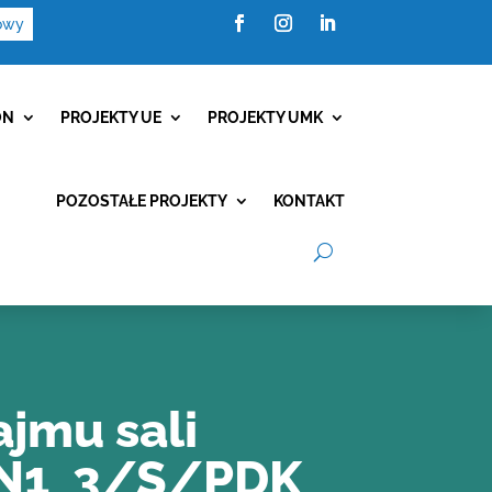
owy
Facebook
Instagram
LinkedIn
ON
PROJEKTY UE
PROJEKTY UMK
POZOSTAŁE PROJEKTY
KONTAKT
jmu sali
ON1_3/S/PDK